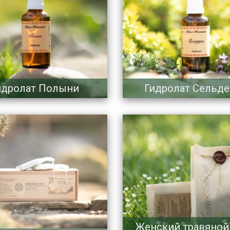
идролат Полыни
Гидролат Сельде
Женский травяной