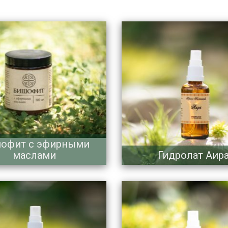
офит с эфирными
маслами
Гидролат Аир