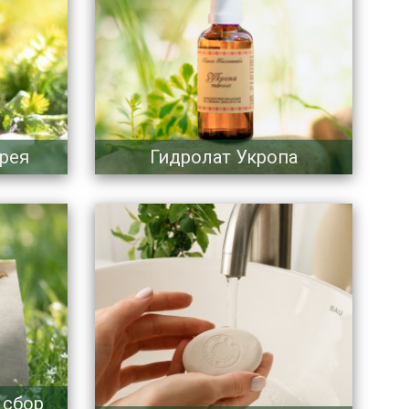
рея
Гидролат Укропа
 сбор