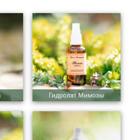
а
Гидролат Мимозы