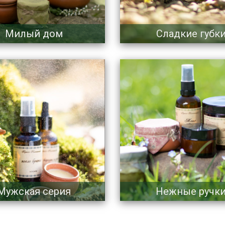
Милый дом
Сладкие губк
Мужская серия
Нежные ручк