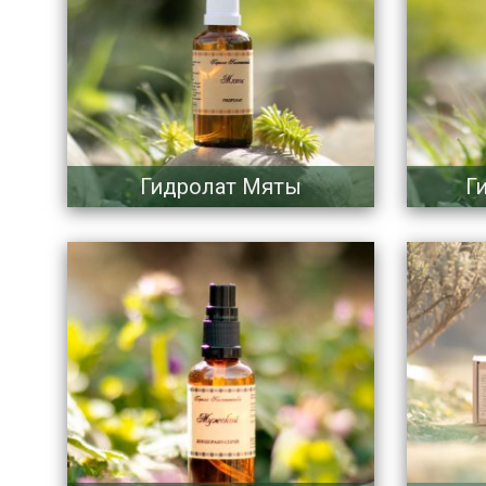
Гидролат Мяты
Г