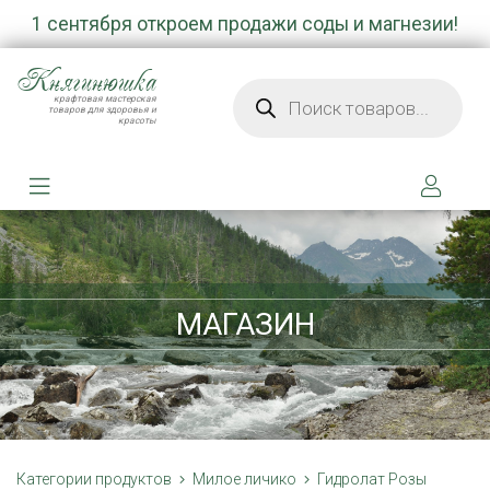
1 сентября откроем продажи соды и магнезии!
Княгинюшка
Поиск товаров
крафтовая мастерская
товаров для здоровья и
красоты
МАГАЗИН
Категории продуктов
Милое личико
Гидролат Розы