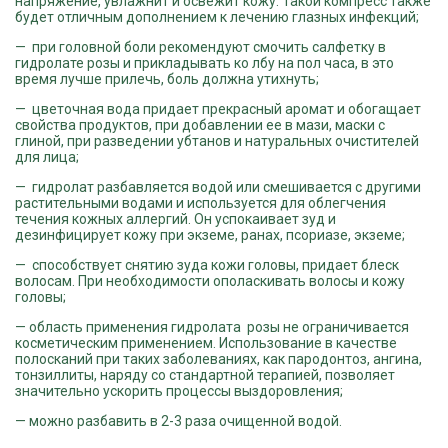
напряжение, увлажнит и освежит кожу. Такой компресс также
будет отличным дополнением к лечению глазных инфекций;
— при головной боли рекомендуют смочить салфетку в
гидролате розы и прикладывать ко лбу на пол часа, в это
время лучше прилечь, боль должна утихнуть;
— цветочная вода придает прекрасный аромат и обогащает
свойства продуктов, при добавлении ее в мази, маски с
глиной, при разведении убтанов и натуральных очистителей
для лица;
— гидролат разбавляется водой или смешивается с другими
растительными водами и используется для облегчения
течения кожных аллергий. Он успокаивает зуд и
дезинфицирует кожу при экземе, ранах, псориазе, экземе;
— способствует снятию зуда кожи головы, придает блеск
волосам. При необходимости ополаскивать волосы и кожу
головы;
— область применения гидролата розы не ограничивается
косметическим применением. Использование в качестве
полосканий при таких заболеваниях, как пародонтоз, ангина,
тонзиллиты, наряду со стандартной терапией, позволяет
значительно ускорить процессы выздоровления;
— можно разбавить в 2-3 раза очищенной водой.