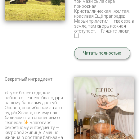
той мази была сера
природная.
Кристаллическая , желтая,
красивая!Ещё прапрадед
Марьи приметил — где сера в
земле, там хворь кожная
отступает. — Глядите, люди,
[…]
Читать полностью
Секретный ингредиент
«Я уже более года, как
забыла о герпесе благодаря
вашему бальзаму для губ.
Оксана, спасибо вам за это
чудо!» Знаете, почему наш
бальзам стал спасением от
герпеса?
Благодаря
секретному ингредиенту —
кедровой живице! Именно
живица в составе бальзама