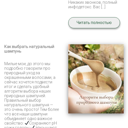
Никаких звонков, полный
инфодетокс. Вас […]
Читать полностью
Как выбрать натуральный
шампунь
Милые мои, до этого мы
подробно говорили про
природный уход за
окрашенными волосами, а
сейчас хочется подвести
итог и сделать удобный
алгоритм выбора наших
природных шампуней.
Правильный выбор
натурального шампуня —
это очень просто! Тем более
что все наши шампуни
объединяет одно важное
свойство:
Сохраняют pH
кожи головы
Насыщают