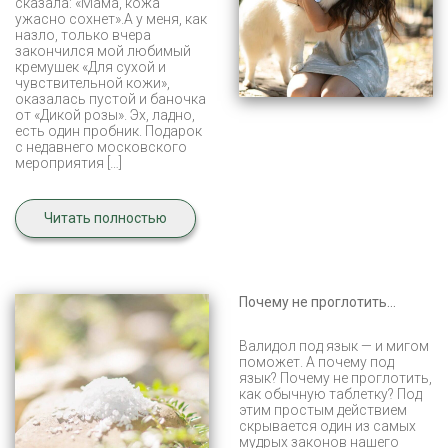
сказала: «Мама, кожа
ужасно сохнет».А у меня, как
назло, только вчера
закончился мой любимый
кремушек «Для сухой и
чувствительной кожи»,
оказалась пустой и баночка
от «Дикой розы». Эх, ладно,
есть один пробник. Подарок
с недавнего московского
мероприятия […]
Читать полностью
Почему не проглотить…
Валидол под язык — и мигом
поможет. А почему под
язык? Почему не проглотить,
как обычную таблетку? Под
этим простым действием
скрывается один из самых
мудрых законов нашего