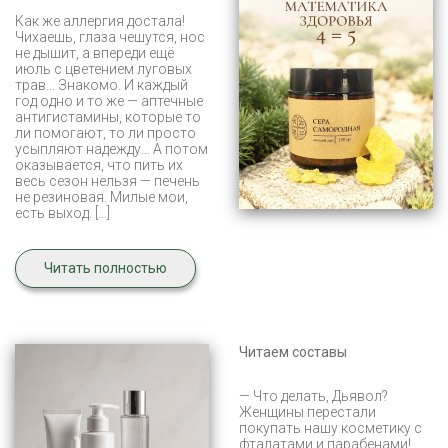
Как же аллергия достала!
Чихаешь, глаза чешутся, нос
не дышит, а впереди ещё
июль с цветением луговых
трав… Знакомо. И каждый
год одно и то же — аптечные
антигистамины, которые то
ли помогают, то ли просто
усыпляют надежду… А потом
оказывается, что пить их
весь сезон нельзя — печень
не резиновая. Милые мои,
есть выход. […]
Читать полностью
Читаем составы
— Что делать, Дьявол?
Женщины перестали
покупать нашу косметику с
фталатами и парабенами!