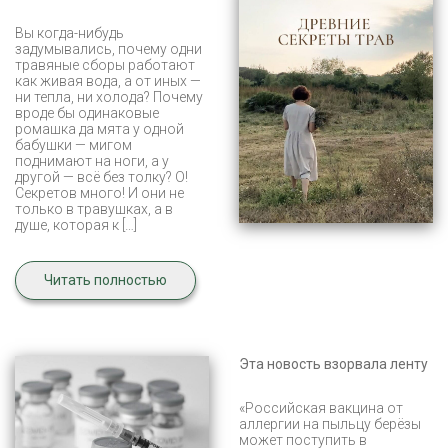
Вы когда-нибудь
задумывались, почему одни
травяные сборы работают
как живая вода, а от иных —
ни тепла, ни холода? Почему
вроде бы одинаковые
ромашка да мята у одной
бабушки — мигом
поднимают на ноги, а у
другой — всё без толку? О!
Секретов много! И они не
только в травушках, а в
душе, которая к […]
Читать полностью
Эта новость взорвала ленту
«Российская вакцина от
аллергии на пыльцу берёзы
может поступить в