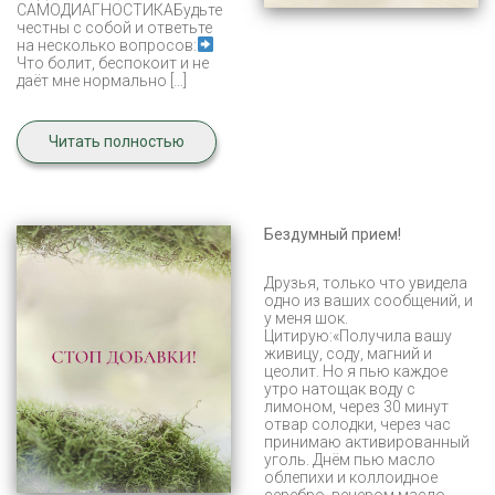
САМОДИАГНОСТИКАБудьте
честны с собой и ответьте
на несколько вопросов:
Что болит, беспокоит и не
даёт мне нормально […]
Читать полностью
Бездумный прием!
Друзья, только что увидела
одно из ваших сообщений, и
у меня шок.
Цитирую:«Получила вашу
живицу, соду, магний и
цеолит. Но я пью каждое
утро натощак воду с
лимоном, через 30 минут
отвар солодки, через час
принимаю активированный
уголь. Днём пью масло
облепихи и коллоидное
серебро, вечером масло