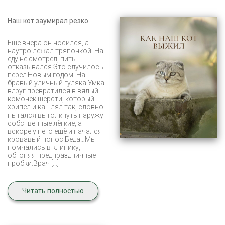
Наш кот заумирал резко
Ещё вчера он носился, а
наутро лежал тряпочкой. На
еду не смотрел, пить
отказывался.Это случилось
перед Новым годом. Наш
бравый уличный гуляка Умка
вдруг превратился в вялый
комочек шерсти, который
хрипел и кашлял так, словно
пытался вытолкнуть наружу
собственные лёгкие, а
вскоре у него ещё и начался
кровавый понос.Беда…Мы
помчались в клинику,
обгоняя предпраздничные
пробки.Врач […]
Читать полностью