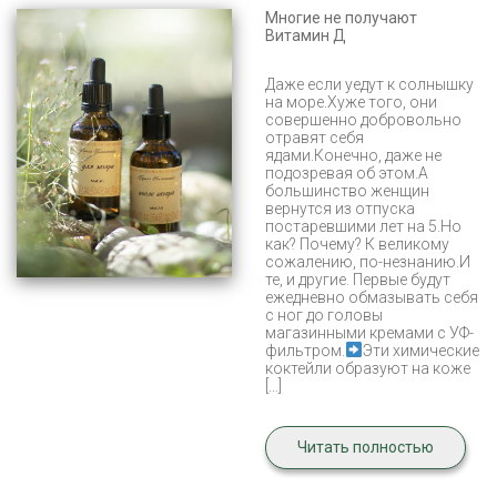
Многие не получают
Витамин Д
Даже если уедут к солнышку
на море.Хуже того, они
совершенно добровольно
отравят себя
ядами.Конечно, даже не
подозревая об этом.А
большинство женщин
вернутся из отпуска
постаревшими лет на 5.Но
как? Почему? К великому
сожалению, по-незнанию.И
те, и другие. Первые будут
ежедневно обмазывать себя
с ног до головы
магазинными кремами с УФ-
фильтром.
Эти химические
коктейли образуют на коже
[…]
Читать полностью