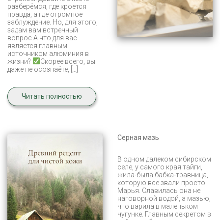
разберёмся, где кроется
правда, а где огромное
заблуждение. Но, для этого,
задам вам встречный
вопрос.А что для вас
является главным
источником алюминия в
жизни?
Скорее всего, вы
даже не осознаёте, […]
Читать полностью
Серная мазь
В одном далеком сибирском
селе, у самого края тайги,
жила-была бабка-травница,
которую все звали просто
Марья. Славилась она не
наговорной водой, а мазью,
что варила в маленьком
чугунке. Главным секретом в