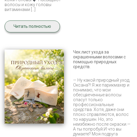
волосы и кожу головы
витаминами […]
Читать полностью
Чек лист ухода за
окрашенными волосами с
помощью природных
средств.
— Ну какой природный уход,
Оксана?! Я же парикмахер и
понимаю, что мои
обесцвеченные волосы
спасут только
профессиональные
средства. Хотя, даже они
плохо справляются, волос
то нарушен. Но, это
неизбежно после окраски.—
А ты попробуй.И что вы
думаете? Моя подруга