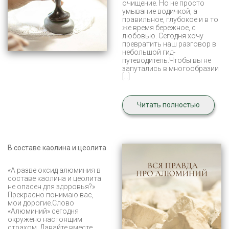
очищение. Но не просто
умывание водичкой, а
правильное, глубокое и в то
же время бережное, с
любовью. Сегодня хочу
превратить наш разговор в
небольшой гид-
путеводитель.Чтобы вы не
запутались в многообразии
[…]
Читать полностью
В составе каолина и цеолита
«А разве оксид алюминия в
составе каолина и цеолита
не опасен для здоровья?»
Прекрасно понимаю вас,
мои дорогие.Слово
«Алюминий» сегодня
окружено настоящим
страхом. Давайте вместе