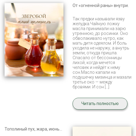
От «огненной раны» внутри.
Так предки называли язву
желудка.Чайную ложку
масла принимали на зарю
утреннюю, до росинки. Оно
обволакивало нутро, как
мать дитя одеялом. И боль
уходила не наружу, а внутрь
земли, откуда пришла.
Спасало от бессонницы
лихой, когда мечется
человек и нейдёт к нему
сон.Масло капали на
подушечку мизинца и мазали
третье око — между
бровями. И сон […]
Читать полностью
Тополиный пух, жара, июнь…