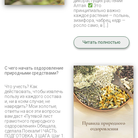
дикорастущих растений
Алтая.
Это
принципиально важно:
каждое растение — полынь,
зизифора, чабрец, кедр —
росло само, в […]
Читать полностью
С чего начать оздоровление
природными средствами?
Что учесть? Как
действовать, чтобы извлечь
пользу из каждого состава
и, ни в коем случае, не
навредить? Мои золотые,
ответы на все эти вопросы
вам даст «Путевой лист
грамотного природного
оздоровления».Обещала,
сделала.Поехали! I ЧАСТЬ.
ПОДГОТОВКА, 3 ШАГА. Шаг 1.