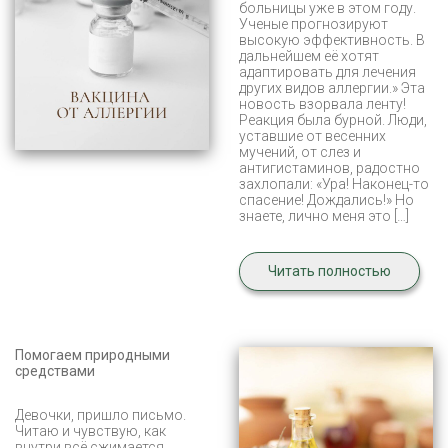
больницы уже в этом году.
Ученые прогнозируют
высокую эффективность. В
дальнейшем её хотят
адаптировать для лечения
других видов аллергии.» Эта
новость взорвала ленту!
Реакция была бурной. Люди,
уставшие от весенних
мучений, от слез и
антигистаминов, радостно
захлопали: «Ура! Наконец-то
спасение! Дождались!» Но
знаете, лично меня это […]
Читать полностью
Помогаем природными
средствами
Девочки, пришло письмо.
Читаю и чувствую, как
внутри всё сжимается.