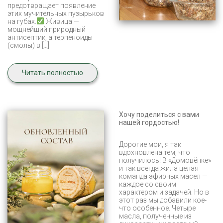
предотвращает появление
этих мучительных пузырьков
на губах.
Живица —
мощнейший природный
антисептик, а терпеноиды
(смолы) в […]
Читать полностью
Хочу поделиться с вами
нашей гордостью!
Дорогие мои, я так
вдохновлена тем, что
получилось! В «Домовёнке»
и так всегда жила целая
команда эфирных масел —
каждое со своим
характером и задачей. Но в
этот раз мы добавили кое-
что особенное. Четыре
масла, полученные из