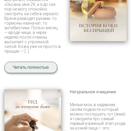
«Оксана, мне 29, а я до сих
пор не могу спокойно
смотреть на себя в зеркало.
Врачи разводят руками: то
гормоны назначат, то
антибиотики. Попью месяц
— вроде чище, а через
неделю после отмены
высыпает с утроенной
силой. Кожа уже не просто в
прыщах — […]
Читать полностью
Натуральное очищение
Милые мои, в недавнем
своём подкасте который
можно послушать тут (жми)
я говорила про самый
первый и важный этап ухода
за кожей лица — это