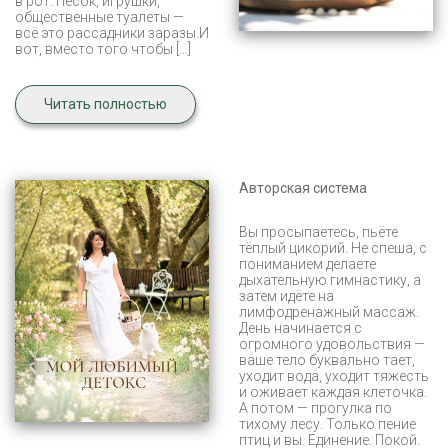
в рот. Песок, игрушки,
общественные туалеты —
всё это рассадники заразы.И
вот, вместо того чтобы […]
Читать полностью
Авторская система
Вы просыпаетесь, пьёте
тёплый цикорий. Не спеша, с
пониманием делаете
дыхательную гимнастику, а
затем идёте на
лимфодренажный массаж.
День начинается с
огромного удовольствия —
ваше тело буквально тает,
уходит вода, уходит тяжесть
и оживает каждая клеточка.
А потом — прогулка по
тихому лесу. Только пение
птиц и вы. Единение. Покой.