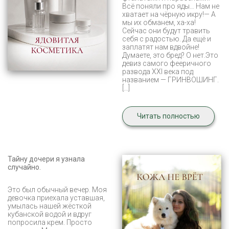
Всё поняли про яды… Нам не
хватает на чёрную икру!— А
мы их обманем, ха-ха!
Сейчас они будут травить
себя с радостью. Да ещё и
заплатят нам вдвойне!
Думаете, это бред? О нет.Это
девиз самого фееричного
развода XXI века под
названием — ГРИНВОШИНГ.
[…]
Читать полностью
Тайну дочери я узнала
случайно.
Это был обычный вечер. Моя
девочка приехала уставшая,
умылась нашей жёсткой
кубанской водой и вдруг
попросила крем. Просто