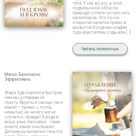
тела. У нас во рту, в зоне
подъязычной области
природа сплела густую сеть
капилляров. Это почти
открытая калитка прямо в
кровоток.Когда мы кладём
туда кристаллик соды или […]
Читать полностью
Мягко. Безопасно.
Эффективно.
Жара. Еда портится быстрее,
чем мы успеваем её
съесть.Фрукты и овощи так и
манят — прямо с лотка,
немытые, ну ничего же не
случится, правда? А вода в
море, реке, бассейне… сами
знаете, какая она бывает.
Детские ручки вечно тянутся