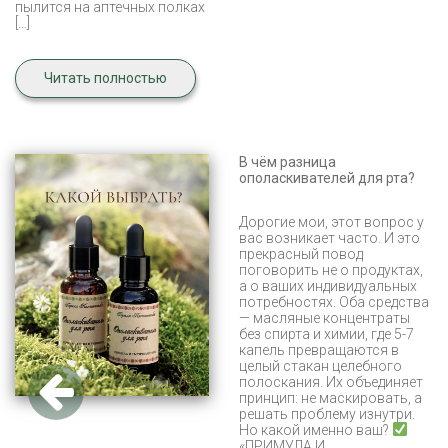
пылится на аптечных полках
[…]
Читать полностью
В чём разница
ополаскивателей для рта?
Дорогие мои, этот вопрос у
вас возникает часто. И это
прекрасный повод
поговорить не о продуктах,
а о ваших индивидуальных
потребностях. Оба средства
— масляные концентраты
без спирта и химии, где 5-7
капель превращаются в
целый стакан целебного
полоскания. Их объединяет
принцип: не маскировать, а
решать проблему изнутри.
Но какой именно ваш?
«ПРИМУЛА И