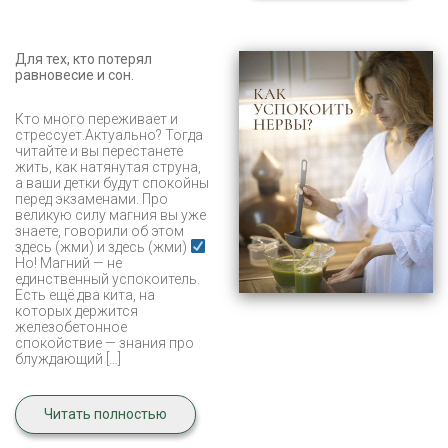
Для тех, кто потерял
равновесие и сон.
Кто много переживает и
стрессует.Актуально? Тогда
читайте и вы перестанете
жить, как натянутая струна,
а ваши детки будут спокойны
перед экзаменами. Про
великую силу магния вы уже
знаете, говорили об этом
здесь (жми) и здесь (жми)
Но! Магний — не
единственный успокоитель.
Есть ещё два кита, на
которых держится
железобетонное
спокойствие — знания про
блуждающий […]
Читать полностью