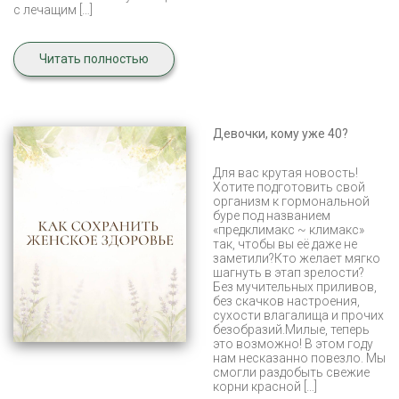
с лечащим […]
Читать полностью
Девочки, кому уже 40?
Для вас крутая новость!
Хотите подготовить свой
организм к гормональной
буре под названием
«предклимакс ~ климакс»
так, чтобы вы её даже не
заметили?Кто желает мягко
шагнуть в этап зрелости?
Без мучительных приливов,
без скачков настроения,
сухости влагалища и прочих
безобразий.Милые, теперь
это возможно! В этом году
нам несказанно повезло. Мы
смогли раздобыть свежие
корни красной […]