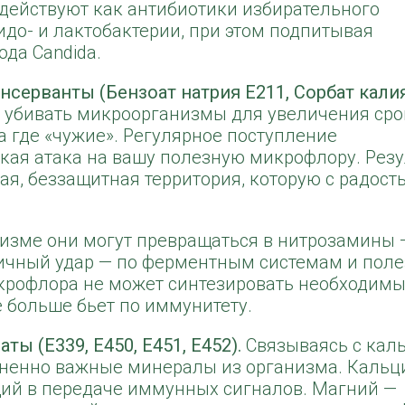
и действуют как антибиотики избирательного
до- и лактобактерии, при этом подпитывая
ода Candida.
серванты (Бензоат натрия E211, Сорбат кали
 убивать микроорганизмы для увеличения сро
 а где «чужие». Регулярное поступление
кая атака на вашу полезную микрофлору. Резу
я, беззащитная территория, которую с радост
изме они могут превращаться в нитрозамины 
вичный удар — по ферментным системам и пол
крофлора не может синтезировать необходим
е больше бьет по иммунитету.
ы (E339, E450, E451, E452).
Связываясь с кал
изненно важные минералы из организма. Кальц
ующий в передаче иммунных сигналов. Магний —