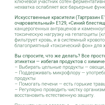
ключевой участник сотен ферментативн
нехватка ослабляет все барьерные фун
Искусственные красители (Тартразин E
очаровательный» E129, «Синий блестящ
канцерогенных антраценов и каменноу
токсическую нагрузку на гепатоциты (к
фильтрует кровь, и в системный кровото
благоприятный «токсический фон» для 
Вы спросите, что же делать? Все прос
этикетки — избегая продуктов с химич
– Выбирать цельные продукты — овощи,
– Поддерживать микрофлору — употреб
продукты
– Помогать печени — есть горькие трав
– Регулярно проводить чистку организ
восстановить естественную защиту.