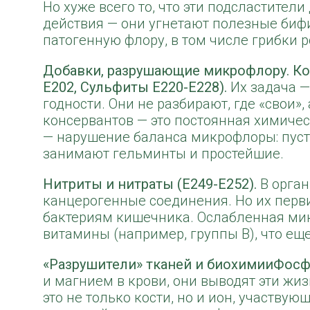
Но хуже всего то, что эти подсластител
действия — они угнетают полезные бифи
патогенную флору, в том числе грибки р
Добавки, разрушающие микрофлору. Кон
E202, Сульфиты E220-E228).
Их задача —
годности. Они не разбирают, где «свои»,
консервантов — это постоянная химичес
— нарушение баланса микрофлоры: пуста
занимают гельминты и простейшие.
Нитриты и нитраты (E249-E252).
В орган
канцерогенные соединения. Но их пер
бактериям кишечника. Ослабленная ми
витамины (например, группы B), что ещ
«Разрушители» тканей и биохимииФосфат
и магнием в крови, они выводят эти ж
это не только кости, но и ион, участв