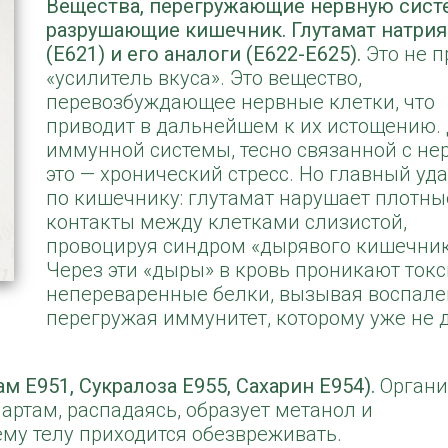
Вещества, перегружающие нервную сист
разрушающие кишечник. Глутамат натрия
(E621) и его аналоги (E622-E625).
Это не п
«усилитель вкуса». Это вещество,
перевозбуждающее нервные клетки, что
приводит в дальнейшем к их истощению.
иммунной системы, тесно связанной с не
это — хронический стресс. Но главный уд
по кишечнику: глутамат нарушает плотны
контакты между клетками слизистой,
провоцируя синдром «дырявого кишечник
Через эти «дыры» в кровь проникают ток
непереваренные белки, вызывая воспале
перегружая иммунитет, которому уже не 
 E951, Сукралоза E955, Сахарин E954).
Органи
артам, распадаясь, образует метанол и
му телу приходится обезвреживать.