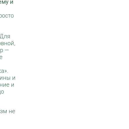
ему и
росто
 Для
рвной,
ар —
е
а».
сины и
ние и
до
зм не