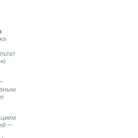
я
ка
льтат
ью
—
езным
ые
ьцием
ий —