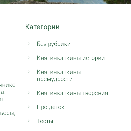
Категории
Без рубрики
Княгинюшкины истории
Княгинюшкины
премудрости
чнике
а.
Княгинюшкины творения
ит
Про деток
ьеры,
Тесты