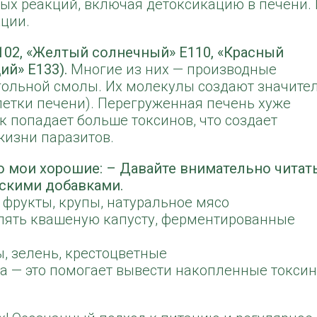
ых реакций, включая детоксикацию в печени. 
кции.
102, «Желтый солнечный» E110, «Красный
ий» E133).
Многие из них — производные
гольной смолы. Их молекулы создают значите
летки печени). Перегруженная печень хуже
к попадает больше токсинов, что создает
жизни паразитов.
то мои хорошие: – Давайте внимательно читат
ескими добавками.
 фрукты, крупы, натуральное мясо
лять квашеную капусту, ферментированные
ы, зелень, крестоцветные
ма — это помогает вывести накопленные токси