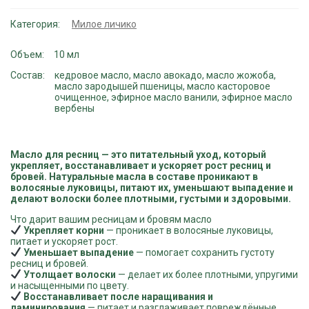
для
ресниц
Категория:
Милое личико
Объем
10 мл
Состав
кедровое масло, масло авокадо, масло жожоба,
масло зародышей пшеницы, масло касторовое
очищенное, эфирное масло ванили, эфирное масло
вербены
Масло для ресниц — это питательный уход, который
укрепляет, восстанавливает и ускоряет рост ресниц и
бровей. Натуральные масла в составе проникают в
волосяные луковицы, питают их, уменьшают выпадение и
делают волоски более плотными, густыми и здоровыми.
Что дарит вашим ресницам и бровям масло
Укрепляет корни
— проникает в волосяные луковицы,
питает и ускоряет рост.
Уменьшает выпадение
— помогает сохранить густоту
ресниц и бровей.
Утолщает волоски
— делает их более плотными, упругими
и насыщенными по цвету.
Восстанавливает после наращивания и
ламинирования
— питает и разглаживает повреждённые