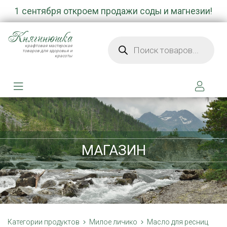
1 сентября откроем продажи соды и магнезии!
Княгинюшка
Поиск товаров
крафтовая мастерская
товаров для здоровья и
красоты
МАГАЗИН
Категории продуктов
Милое личико
Масло для ресниц