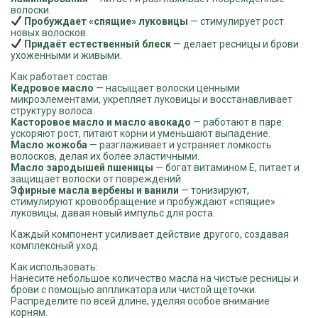
волоски.
Пробуждает «спящие» луковицы
— стимулирует рост
новых волосков.
Придаёт естественный блеск
— делает ресницы и брови
ухоженными и живыми.
Как работает состав:
Кедровое масло
— насыщает волоски ценными
микроэлементами, укрепляет луковицы и восстанавливает
структуру волоса.
Касторовое масло и масло авокадо
— работают в паре:
ускоряют рост, питают корни и уменьшают выпадение.
Масло жожоба
— разглаживает и устраняет ломкость
волосков, делая их более эластичными.
Масло зародышей пшеницы
— богат витамином Е, питает и
защищает волоски от повреждений.
Эфирные масла вербены и ванили
— тонизируют,
стимулируют кровообращение и пробуждают «спящие»
луковицы, давая новый импульс для роста.
Каждый компонент усиливает действие другого, создавая
комплексный уход.
Как использовать:
Нанесите небольшое количество масла на чистые ресницы и
брови с помощью аппликатора или чистой щёточки.
Распределите по всей длине, уделяя особое внимание
корням.