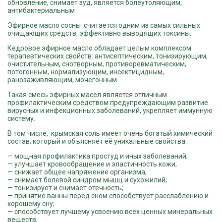
обновление, снимает зуд, является болеутоляющим,
антибактериальным
Эфирное масло сосны
считается одним из самых сильных
очищающих средств, эффективно выводящих токсины.
Кедровое эфирное масло обладает целым комплексом
терапевтических свойств: антисептическим, тонизирующим,
очистительным, снотворным, противоревматическим,
потогонным, нормализующим, инсектицидным,
ранозаживляющим, мочегонным.
Такая смесь эфирных масел является отличным
профилактическим средством предупреждающим развитие
вирусных и инфекционных заболеваний, укрепляет иммунную
систему.
В том числе, крымская соль имеет очень богатый химический
состав, который и объясняет её уникальные свойства:
— мощная профилактика простуд и иных заболеваний;
— улучшает кровообращение и эластичность кожи;
— снижает общее напряжение организма;
— снимает болевой синдром мышц и сухожилий;
— тонизирует и снимает отечность;
— принятие ванны перед сном способствует расслаблению и
хорошему сну;
— способствует лучшему усвоению всех ценных минеральных
веществ;