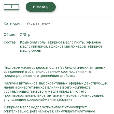
Количество
В корзину
товара
Соль
крымская
"Таёжная
Категория:
Уход за телом
сказка"
Объем
270 гр
Состав
Крымская соль, эфирное масло пихты, эфирное
масло кипариса, эфирное масло кедра, эфирное
масло сосны.
Пихтовое масло
содержит более 35 биологически активных
соединений в сбалансированном соотношении, что
предопределяет его ценнейшие свойства.
Наличие витаминов, высокоактивных эфирных действующих
начал и синергетическое влияние всего комплекса
составляющих пихтового масла определяют его
противовоспалительное, антисептическое, тонизирующее,
улучшающее кровоснабжение действие.
Эфирное масло кедра
успокаивает, стимулирует
эпителизацию, регенерирует, стимулирует клеточное