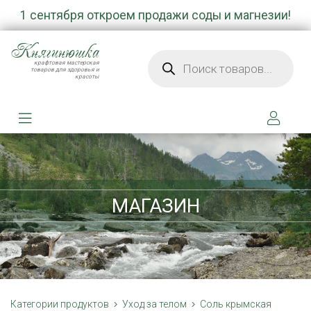
1 сентября откроем продажи соды и магнезии!
Княгинюшка
Поиск товаров
крафтовая мастерская
товаров для здоровья и
красоты
МАГАЗИН
Категории продуктов
Уход за телом
Соль крымская