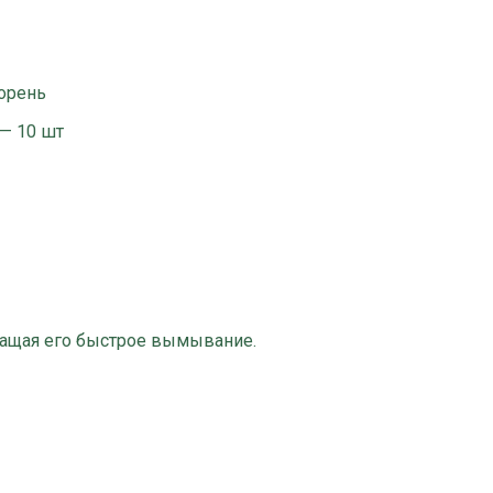
орень
 — 10 шт
вращая его быстрое вымывание.