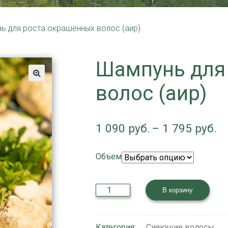
ь для роста окрашенных волос (аир)
Шампунь для
волос (аир)
Д
1 090
–
1 795
це
1
Объем
09
–
Количество
В корзину
1
товара
Шампунь
79
для
роста
Категория:
Сияющие волосы