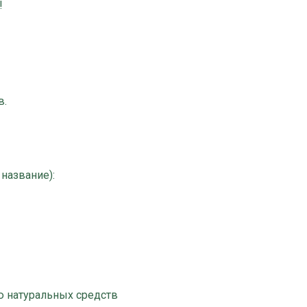
!
в.
 название):
 натуральных средств