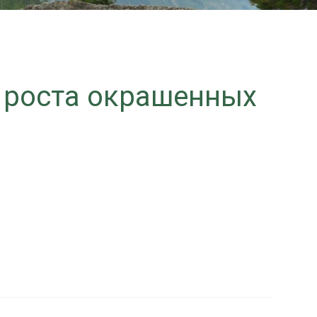
 роста окрашенных
иапазон
н:
0 ₽
5 ₽