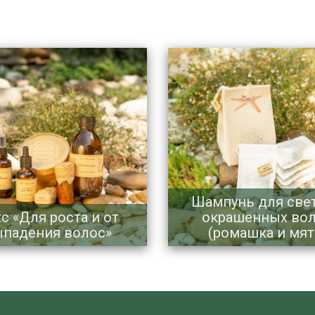
Шампунь для све
с «Для роста и от
окрашенных во
падения волос»
(ромашка и мят