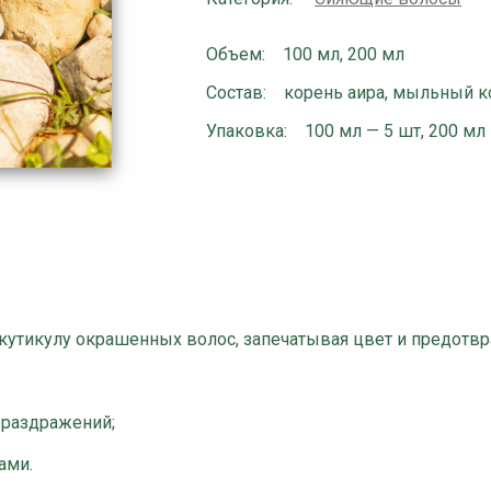
окрашенных
волос
Объем
100 мл, 200 мл
(аир)
Состав
корень аира, мыльный к
Упаковка
100 мл — 5 шт, 200 мл
т кутикулу окрашенных волос, запечатывая цвет и предот
 раздражений;
ами.