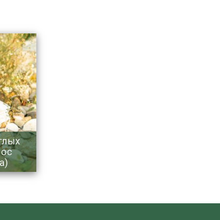
тлых
лос
а)