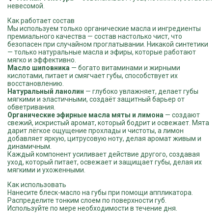
невесомой.
Как работает состав
Мы используем только органические масла и ингредиенты
премиального качества — состав настолько чист, что
безопасен при случайном проглатывании. Никакой синтетики
— только натуральные масла и эфиры, которые работают
мягко и эффективно.
Масло шиповника
— богато витаминами и жирными
кислотами, питает и смягчает губы, способствует их
восстановлению.
Натуральный ланолин
— глубоко увлажняет, делает губы
мягкими и эластичными, создаёт защитный барьер от
обветривания.
Органические эфирные масла мяты и лимона
— создают
свежий, искристый аромат, который бодрит и освежает. Мята
дарит лёгкое ощущение прохлады и чистоты, а лимон
добавляет яркую, цитрусовую ноту, делая аромат живым и
динамичным.
Каждый компонент усиливает действие другого, создавая
уход, который питает, освежает и защищает губы, делая их
мягкими и ухоженными.
Как использовать
Нанесите блеск-масло на губы при помощи аппликатора.
Распределите тонким слоем по поверхности губ.
Используйте по мере необходимости в течение дня.