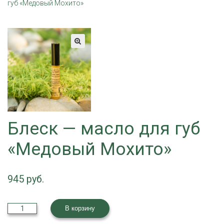
губ «Медовый Мохито»
Блеск — масло для губ
«Медовый Мохито»
945
Количество
В корзину
товара
Блеск