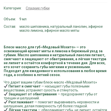
-
масло
Категория:
Сладкие губки
для
губ
«Медовый
Объем
9 мл
Мохито»
Состав
масло шиповника, натуральный ланолин, эфирное
масло лимона, эфирное масло мяты
Блеск-масло для губ «Медовый Мохито» — это
освежающий аромат мяты и лимона и бережный уход за
губами. Масло шиповника и натуральный ланолин питают,
смягчают и защищают от обветривания, а лёгкая текстура
не липнет и остаётся комфортной в течение дня. Для всех,
кто хочет сохранить губы мягкими и ухоженными.
Подходит для ежедневного использования в любое время
года, а особенно в летний сезон.
Что дарит вашим губам блеск-масло «Медовый Мохито»
Питает и смягчает
— насыщает губы полезными
веществами, устраняет сухость и стянутость.
Защищает от обветривания
— предохраняет губы от
трещин и шелушений.
Разглаживает
— помогает выравнивать неровности и
шелушения, делая поверхность губ более гладкой.
Лёгкая текстура
— обволакивает губы, не липнет, остаётся