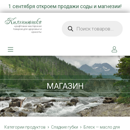
1 сентября откроем продажи соды и магнезии!
Княгинюшка
Поиск товаров
крафтовая мастерская
товаров для здоровья и
красоты
МАГАЗИН
Категории продуктов
Сладкие губки
Блеск — масло для