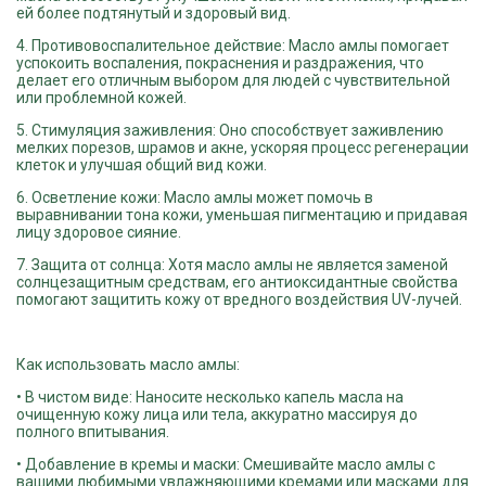
ей более подтянутый и здоровый вид.
4. Противовоспалительное действие: Масло амлы помогает
успокоить воспаления, покраснения и раздражения, что
делает его отличным выбором для людей с чувствительной
или проблемной кожей.
5. Стимуляция заживления: Оно способствует заживлению
мелких порезов, шрамов и акне, ускоряя процесс регенерации
клеток и улучшая общий вид кожи.
6. Осветление кожи: Масло амлы может помочь в
выравнивании тона кожи, уменьшая пигментацию и придавая
лицу здоровое сияние.
7. Защита от солнца: Хотя масло амлы не является заменой
солнцезащитным средствам, его антиоксидантные свойства
помогают защитить кожу от вредного воздействия UV-лучей.
Как использовать масло амлы:
• В чистом виде: Наносите несколько капель масла на
очищенную кожу лица или тела, аккуратно массируя до
полного впитывания.
• Добавление в кремы и маски: Смешивайте масло амлы с
вашими любимыми увлажняющими кремами или масками для