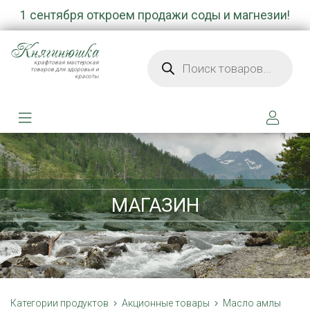
1 сентября откроем продажи соды и магнезии!
Княгинюшка
Поиск товаров
крафтовая мастерская
товаров для здоровья и
красоты
МАГАЗИН
Категории продуктов
Акционные товары
Масло амлы