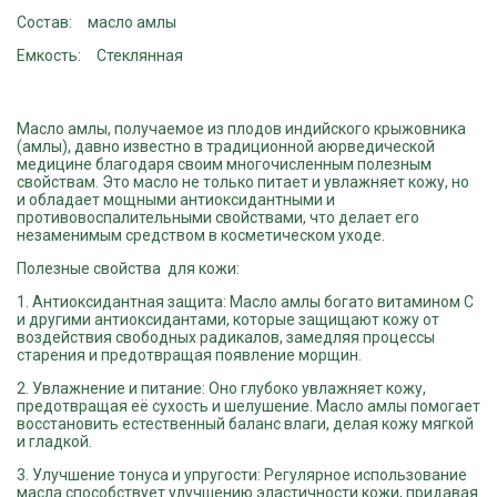
Состав
масло амлы
Емкость
Стеклянная
Масло амлы, получаемое из плодов индийского крыжовника
(амлы), давно известно в традиционной аюрведической
медицине благодаря своим многочисленным полезным
свойствам. Это масло не только питает и увлажняет кожу, но
и обладает мощными антиоксидантными и
противовоспалительными свойствами, что делает его
незаменимым средством в косметическом уходе.
Полезные свойства для кожи:
1. Антиоксидантная защита: Масло амлы богато витамином C
и другими антиоксидантами, которые защищают кожу от
воздействия свободных радикалов, замедляя процессы
старения и предотвращая появление морщин.
2. Увлажнение и питание: Оно глубоко увлажняет кожу,
предотвращая её сухость и шелушение. Масло амлы помогает
восстановить естественный баланс влаги, делая кожу мягкой
и гладкой.
3. Улучшение тонуса и упругости: Регулярное использование
масла способствует улучшению эластичности кожи, придавая