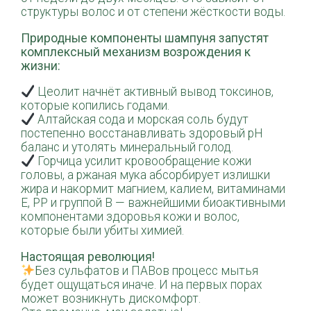
структуры волос и от степени жёсткости воды.
Природные компоненты шампуня запустят
комплексный механизм возрождения к
жизни:
Цеолит начнёт активный вывод токсинов,
которые копились годами.
Алтайская сода и морская соль будут
постепенно восстанавливать здоровый рН
баланс и утолять минеральный голод.
Горчица усилит кровообращение кожи
головы, а ржаная мука абсорбирует излишки
жира и накормит магнием, калием, витаминами
Е, РР и группой В — важнейшими биоактивными
компонентами здоровья кожи и волос,
которые были убиты химией.
Настоящая революция!
Без сульфатов и ПАВов процесс мытья
будет ощущаться иначе. И на первых порах
может возникнуть дискомфорт.