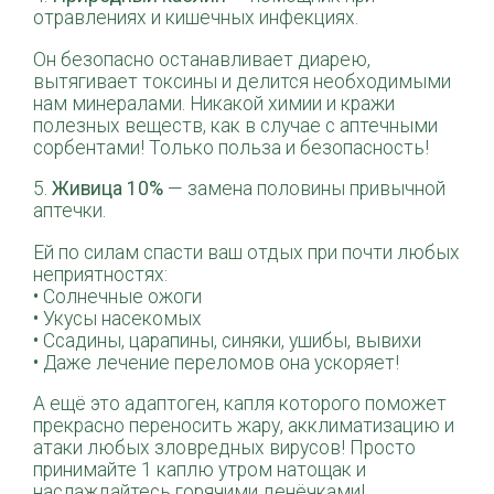
отравлениях и кишечных инфекциях.
Он безопасно останавливает диарею,
вытягивает токсины и делится необходимыми
нам минералами. Никакой химии и кражи
полезных веществ, как в случае с аптечными
сорбентами! Только польза и безопасность!
5.
Живица 10%
— замена половины привычной
аптечки.
Ей по силам спасти ваш отдых при почти любых
неприятностях:
• Солнечные ожоги
• Укусы насекомых
• Ссадины, царапины, синяки, ушибы, вывихи
• Даже лечение переломов она ускоряет!
А ещё это адаптоген, капля которого поможет
прекрасно переносить жару, акклиматизацию и
атаки любых зловредных вирусов! Просто
принимайте 1 каплю утром натощак и
наслаждайтесь горячими денёчками!