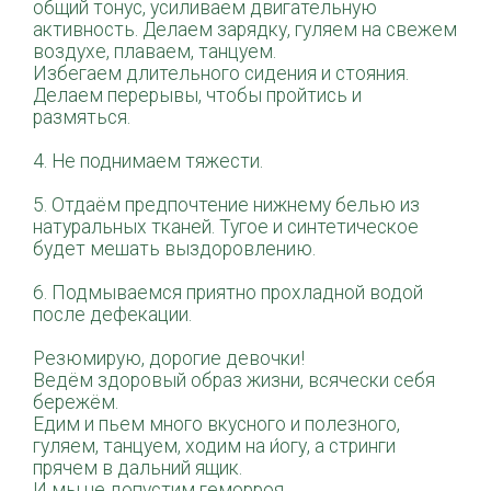
общий тонус, усиливаем двигательную
активность. Делаем зарядку, гуляем на свежем
воздухе, плаваем, танцуем.
Избегаем длительного сидения и стояния.
Делаем перерывы, чтобы пройтись и
размяться.
⠀
4. Не поднимаем тяжести.
⠀
5. Отдаём предпочтение нижнему белью из
натуральных тканей. Тугое и синтетическое
будет мешать выздоровлению.
⠀
6. Подмываемся приятно прохладной водой
после дефекации.
⠀
Резюмирую, дорогие девочки!
Ведём здоровый образ жизни, всячески себя
бережём.
Едим и пьем много вкусного и полезного,
гуляем, танцуем, ходим на и́огу, а стринги
прячем в дальний ящик.
И мы не допустим геморроя.