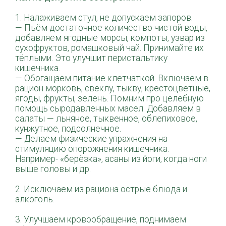
⠀
1. Налаживаем стул, не допускаем запоров.
— Пьём достаточное количество чистой воды,
добавляем ягодные морсы, компоты, узвар из
сухофруктов, ромашковый чай. Принимайте их
тёплыми. Это улучшит перистальтику
кишечника.
— Обогащаем питание клетчаткой. Включаем в
рацион морковь, свёклу, тыкву, крестоцветные,
ягоды, фрукты, зелень. Помним про целебную
помощь сыродавленных масел. Добавляем в
салаты — льняное, тыквенное, облепиховое,
кунжутное, подсолнечное.
— Делаем физические упражнения на
стимуляцию опорожнения кишечника.
Например- «берёзка», асаны из йоги, когда ноги
выше головы и др.
⠀
2. Исключаем из рациона острые блюда и
алкоголь.
⠀
3. Улучшаем кровообращение, поднимаем