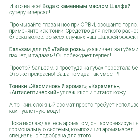
И это не всё!
Вода с каменным маслом Шалфей
—
суперуниверсал
!
Промывайте глаза и нос при ОРВИ, орошайте горло,
применяйте как тоник. Средство для лёгкого расчё
блеска волос. Во всех случаях наш Шалфей эффект
Бальзам для губ «Тайна розы»
ухаживает за губами
пахнет, и
тадааам
! Он побеждает герпес!
Простой бальзам, а простуда на губах перестала б
Это же прекрасно! Ваша помада так умеет?!
Тоники «Жасминовый аромат»
,
«Карамель»
,
«Антисептический»
увлажняют и питают кожу.
А тонкий, сложный аромат просто требует использ
как туалетную воду!
Пока наслаждаетесь ароматом, он гармонизирует 
гормональную системы, композиция
аромамасел
специально подобрана для этого!